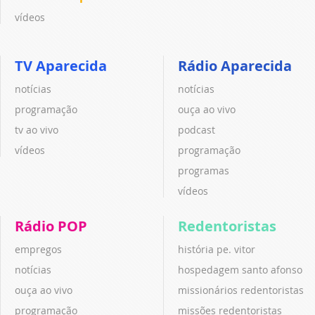
vídeos
TV Aparecida
Rádio Aparecida
notícias
notícias
programação
ouça ao vivo
tv ao vivo
podcast
vídeos
programação
programas
vídeos
Rádio POP
Redentoristas
empregos
história pe. vitor
notícias
hospedagem santo afonso
ouça ao vivo
missionários redentoristas
programação
missões redentoristas