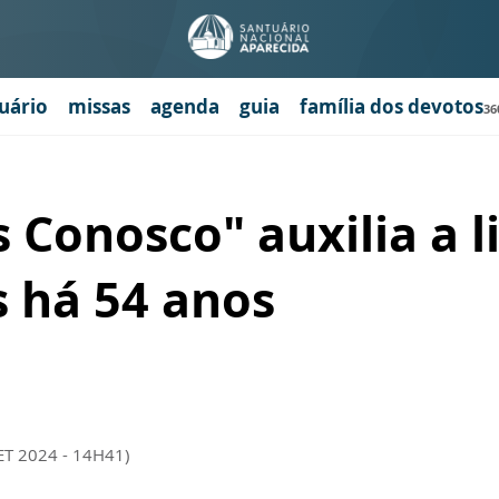
uário
missas
agenda
guia
família dos devotos
36
 Conosco" auxilia a l
s há 54 anos
ET 2024 - 14H41)