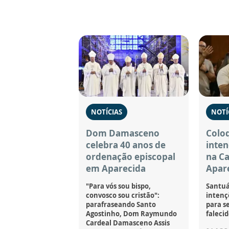
NOTÍCIAS
NOTÍ
Dom Damasceno
Coloq
celebra 40 anos de
inten
ordenação episcopal
na C
em Aparecida
Apar
"Para vós sou bispo,
Santuá
convosco sou cristão":
intençõ
parafraseando Santo
para se
Agostinho, Dom Raymundo
falecid
Cardeal Damasceno Assis