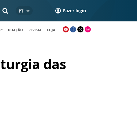
Fazer login
PT
0º
DOAÇÃO
REVISTA
LOJA
iturgia das