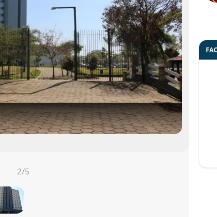
FA
...
mais
s Apóstolos
mais
2
/5