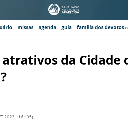
uário
missas
agenda
guia
família dos devotos
36
 atrativos da Cidade
?
ET 2023 - 16H05)