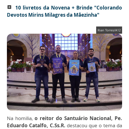
10 livretos da Novena + Brinde "Colorando
add_box
Devotos Mirins Milagres da Mãezinha"
Rian Torres/A12
Na homilia,
o reitor do Santuário Nacional, Pe.
Eduardo Catalfo, C.Ss.R.
destacou que o tema da