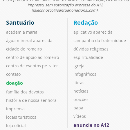
impresso, sem autorização expressa do A12
(faleconosco@santuarionacional.com).
Santuário
Redação
academia marial
aplicativo aparecida
água mineral aparecida
campanha da fraternidade
cidade do romeiro
dúvidas religiosas
centro de apoio ao romeiro
espiritualidade
centro de eventos pe. vitor
igreja
contato
infográficos
doação
libras
notícias
família dos devotos
orações
história de nossa senhora
papa
imprensa
vídeos
locais turísticos
anuncie no A12
loja oficial