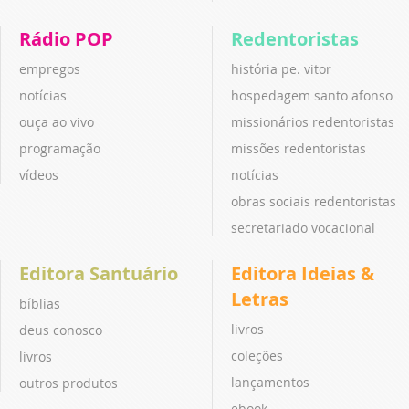
Rádio POP
Redentoristas
empregos
história pe. vitor
notícias
hospedagem santo afonso
ouça ao vivo
missionários redentoristas
programação
missões redentoristas
vídeos
notícias
obras sociais redentoristas
secretariado vocacional
Editora Santuário
Editora Ideias &
Letras
bíblias
livros
deus conosco
coleções
livros
lançamentos
outros produtos
ebook