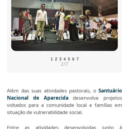
1
2
3
4
5
6
7
2
/7
Além das suas atividades pastorais, o
Santuário
Nacional de Aparecida
desenvolve projetos
voltados para a comunidade local e famílias em
situação de vulnerabilidade social.
Entre as atividades desenvolvidas junto à