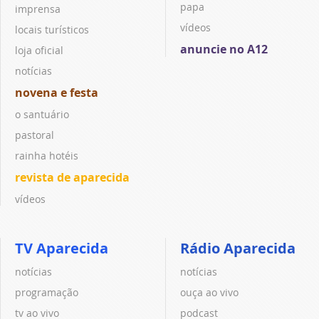
papa
imprensa
vídeos
locais turísticos
anuncie no A12
loja oficial
notícias
novena e festa
o santuário
pastoral
rainha hotéis
revista de aparecida
vídeos
TV Aparecida
Rádio Aparecida
notícias
notícias
programação
ouça ao vivo
tv ao vivo
podcast