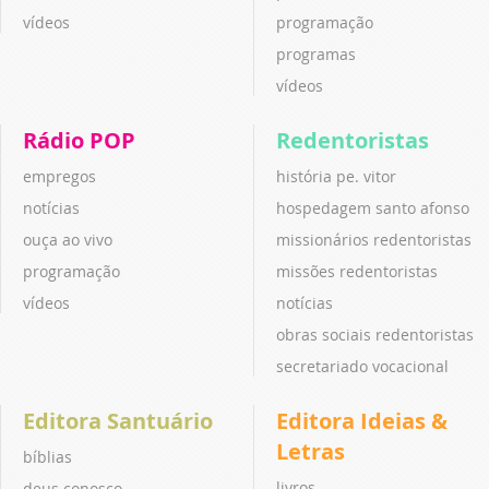
vídeos
programação
programas
vídeos
Rádio POP
Redentoristas
empregos
história pe. vitor
notícias
hospedagem santo afonso
ouça ao vivo
missionários redentoristas
programação
missões redentoristas
vídeos
notícias
obras sociais redentoristas
secretariado vocacional
Editora Santuário
Editora Ideias &
Letras
bíblias
livros
deus conosco