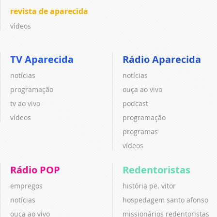
revista de aparecida
vídeos
TV Aparecida
Rádio Aparecida
notícias
notícias
programação
ouça ao vivo
tv ao vivo
podcast
vídeos
programação
programas
vídeos
Rádio POP
Redentoristas
empregos
história pe. vitor
notícias
hospedagem santo afonso
ouça ao vivo
missionários redentoristas