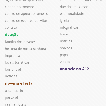
cidade do romeiro
dúvidas religiosas
centro de apoio ao romeiro
espiritualidade
centro de eventos pe. vitor
igreja
contato
infográficos
doação
libras
notícias
família dos devotos
orações
história de nossa senhora
papa
imprensa
vídeos
locais turísticos
anuncie no A12
loja oficial
notícias
novena e festa
o santuário
pastoral
rainha hotéis