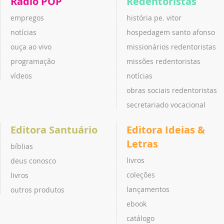
Rádio POP
Redentoristas
empregos
história pe. vitor
notícias
hospedagem santo afonso
ouça ao vivo
missionários redentoristas
programação
missões redentoristas
vídeos
notícias
obras sociais redentoristas
secretariado vocacional
Editora Santuário
Editora Ideias &
Letras
bíblias
livros
deus conosco
coleções
livros
lançamentos
outros produtos
ebook
catálogo