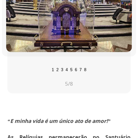
1
2
3
4
5
6
7
8
6
/8
“E minha vida é um único ato de amor!”
As Relíquias permanecerão no Santuário