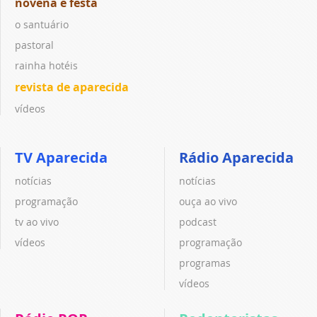
novena e festa
o santuário
pastoral
rainha hotéis
revista de aparecida
vídeos
TV Aparecida
Rádio Aparecida
notícias
notícias
programação
ouça ao vivo
tv ao vivo
podcast
vídeos
programação
programas
vídeos