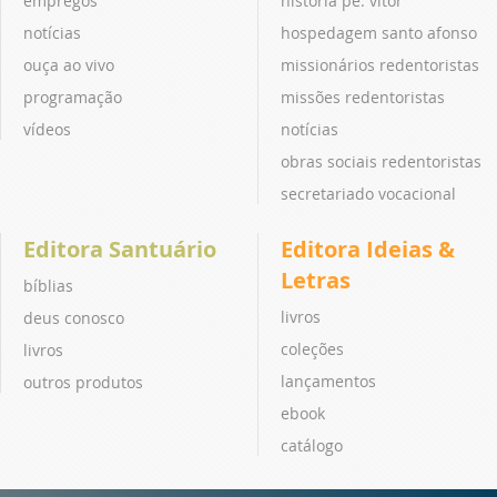
empregos
história pe. vitor
notícias
hospedagem santo afonso
ouça ao vivo
missionários redentoristas
programação
missões redentoristas
vídeos
notícias
obras sociais redentoristas
secretariado vocacional
Editora Santuário
Editora Ideias &
Letras
bíblias
livros
deus conosco
coleções
livros
lançamentos
outros produtos
ebook
catálogo