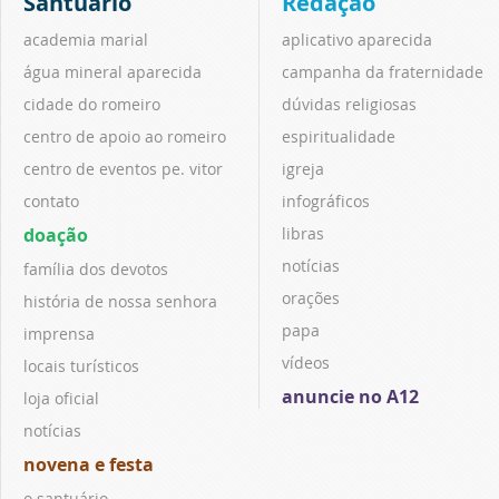
Santuário
Redação
academia marial
aplicativo aparecida
água mineral aparecida
campanha da fraternidade
cidade do romeiro
dúvidas religiosas
centro de apoio ao romeiro
espiritualidade
centro de eventos pe. vitor
igreja
contato
infográficos
doação
libras
notícias
família dos devotos
orações
história de nossa senhora
papa
imprensa
vídeos
locais turísticos
anuncie no A12
loja oficial
notícias
novena e festa
o santuário