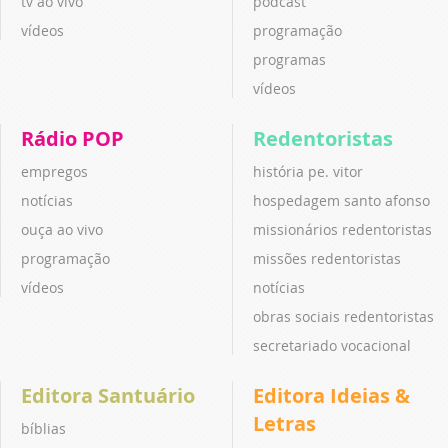
tv ao vivo
podcast
vídeos
programação
programas
vídeos
Rádio POP
Redentoristas
empregos
história pe. vitor
notícias
hospedagem santo afonso
ouça ao vivo
missionários redentoristas
programação
missões redentoristas
vídeos
notícias
obras sociais redentoristas
secretariado vocacional
Editora Santuário
Editora Ideias &
Letras
bíblias