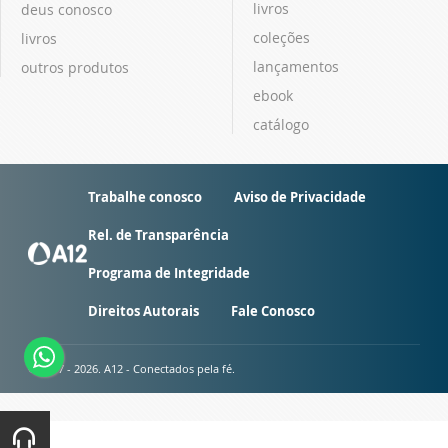
livros
deus conosco
coleções
livros
lançamentos
outros produtos
ebook
catálogo
Trabalhe conosco
Aviso de Privacidade
Rel. de Transparência
Programa de Integridade
Direitos Autorais
Fale Conosco
© 2007 - 2026. A12 - Conectados pela fé.