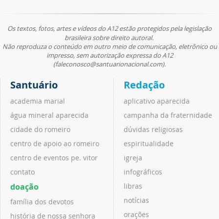
Os textos, fotos, artes e vídeos do A12 estão protegidos pela legislação
brasileira sobre direito autoral.
Não reproduza o conteúdo em outro meio de comunicação, eletrônico ou
impresso, sem autorização expressa do A12
(faleconosco@santuarionacional.com).
Santuário
Redação
academia marial
aplicativo aparecida
água mineral aparecida
campanha da fraternidade
cidade do romeiro
dúvidas religiosas
centro de apoio ao romeiro
espiritualidade
centro de eventos pe. vitor
igreja
contato
infográficos
doação
libras
notícias
família dos devotos
orações
história de nossa senhora