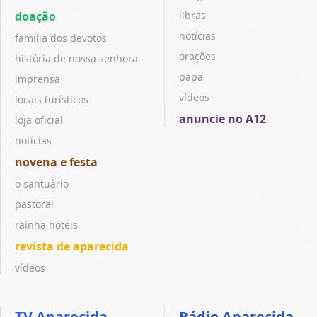
doação
libras
notícias
família dos devotos
orações
história de nossa senhora
papa
imprensa
vídeos
locais turísticos
anuncie no A12
loja oficial
notícias
novena e festa
o santuário
pastoral
rainha hotéis
revista de aparecida
vídeos
TV Aparecida
Rádio Aparecida