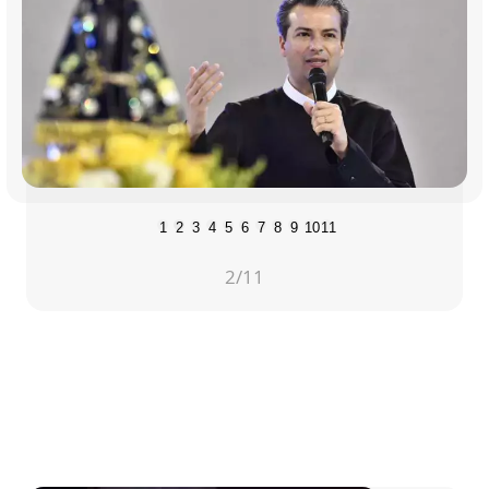
1
2
3
4
5
6
7
8
9
10
11
2
/11