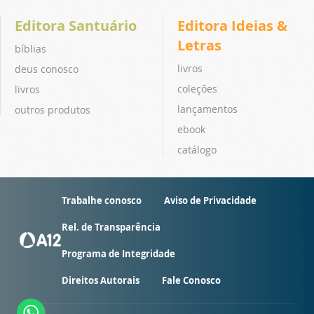
Editora Santuário
Editora Ideias &
Letras
bíblias
livros
deus conosco
coleções
livros
lançamentos
outros produtos
ebook
catálogo
Trabalhe conosco
Aviso de Privacidade
Rel. de Transparência
Programa de Integridade
Direitos Autorais
Fale Conosco