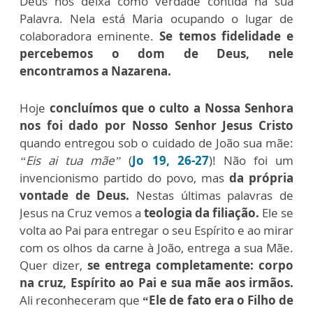
Deus nos deixa como verdade contida na sua
Palavra. Nela está Maria ocupando o lugar de
colaboradora eminente.
Se temos fidelidade e
percebemos o dom de Deus, nele
encontramos a Nazarena.
Hoje
concluímos que o culto a Nossa Senhora
nos foi dado por Nosso Senhor Jesus Cristo
quando entregou sob o cuidado de João sua mãe:
“Eis ai tua mãe”
(
Jo 19, 26-27
)! Não foi um
invencionismo partido do povo, mas
da própria
vontade de Deus.
Nestas últimas palavras de
Jesus na Cruz vemos a
teologia da filiação.
Ele se
volta ao Pai para entregar o seu Espírito e ao mirar
com os olhos da carne à João, entrega a sua Mãe.
Quer dizer,
se entrega completamente: corpo
na cruz, Espírito ao Pai e sua mãe aos irmãos.
Ali reconheceram que
“Ele de fato era o Filho de