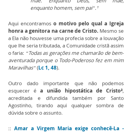
mãe. Enquanto Deus, sem mãe,
enquanto homem, sem pai”.¹
Aqui encontramos
o motivo pelo qual a Igreja
honra a genitora na carne de Cristo.
Mesmo se
a Ela não houvesse uma profecia sobre a louvação
que lhe seria tributada, a Comunidade cristã assim
o faria:
“Todas as gerações me chamarão de bem-
aventurada porque o Todo-Poderoso fez em mim
Maravilhas”
(
Lc 1, 48
).
Outro dado importante que não podemos
esquecer é
a união hipostática de Cristo²
,
acreditada e difundida também por Santo
Agostinho, tirando aqui qualquer sombra de
dúvida sobre o assunto.
::
Amar a Virgem Maria exige conhecê-La -