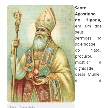
Santo
Agostinho
de Hipona,
em um dos
seus
sermões na
solenidade
do Natal,
procurou
mostrar a
dignidade
desta Mulher
e a
Santo Agostinho