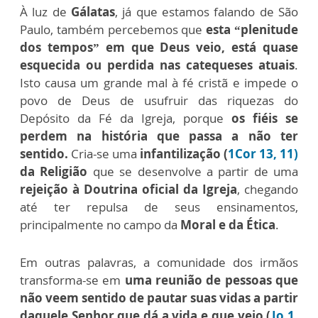
À luz de
Gálatas
, já que estamos falando de São
Paulo, também percebemos que
esta “plenitude
dos tempos” em que Deus veio, está quase
esquecida ou perdida nas catequeses atuais
.
Isto causa um grande mal à fé cristã e impede o
povo de Deus de usufruir das riquezas do
Depósito da Fé da Igreja, porque
os fiéis se
perdem na história que passa a não ter
sentido.
Cria-se uma
infantilização (
1Cor 13, 11)
da Religião
que se desenvolve a partir de uma
rejeição à Doutrina oficial da Igreja
, chegando
até ter repulsa de seus ensinamentos,
principalmente no campo da
Moral e da Ética
.
Em outras palavras, a comunidade dos irmãos
transforma-se em
uma reunião de pessoas que
não veem sentido de pautar suas vidas a partir
daquele Senhor que dá a vida e que veio (
Jo 1,