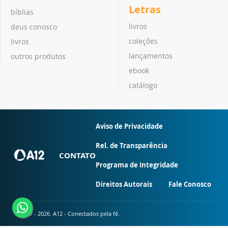
Letras
bíblias
livros
deus conosco
coleções
livros
lançamentos
outros produtos
ebook
catálogo
Aviso de Privacidade
Rel. de Transparência
CONTATO
Programa de Integridade
Direitos Autorais
Fale Conosco
© 2007 - 2026. A12 - Conectados pela fé.