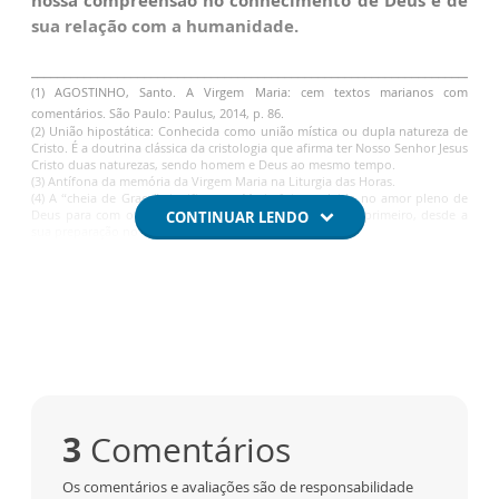
nossa compreensão no conhecimento de Deus e de
sua relação com a humanidade.
______________________________________________________________________
(1) AGOSTINHO, Santo. A Virgem Maria: cem textos marianos com
comentários. São Paulo: Paulus, 2014, p. 86.
(2) União hipostática: Conhecida como união mística ou dupla natureza de
Cristo. É a doutrina clássica da cristologia que afirma ter Nosso Senhor Jesus
Cristo duas naturezas, sendo homem e Deus ao mesmo tempo.
(3) Antífona da memória da Virgem Maria na Liturgia das Horas.
(4)
A “cheia de Graça” significa que Maria foi envolvida no amor pleno de
Deus para com os homens. Ela já O experimentou por primeiro, desde a
CONTINUAR LENDO
sua preparação no coração do Criador (Gn 3, 15).
3
Comentários
Os comentários e avaliações são de responsabilidade