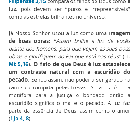
Filipenses 2,15
compara os filhos de Deus como
a
luz
, pois devem ser “puros e irrepreensíveis”
como as estrelas brilhantes no universo.
Já Nosso Senhor usou a luz como uma
imagem
de boas obras
:
“Assim brilhe a luz de vocês
diante dos homens, para que vejam as suas boas
obras e glorifiquem ao Pai que está nos céus”
(cf.
Mt 5,16
).
O fato de que Deus é luz estabelece
um contraste natural com a escuridão do
pecado.
Sendo assim, não poderia ser gerado na
carne corrompida pelas trevas.
Se a luz é uma
metáfora para a justiça e bondade, então a
escuridão significa o mal e o pecado. A luz faz
parte da essência de Deus, assim como o amor
(
1Jo 4, 8
).