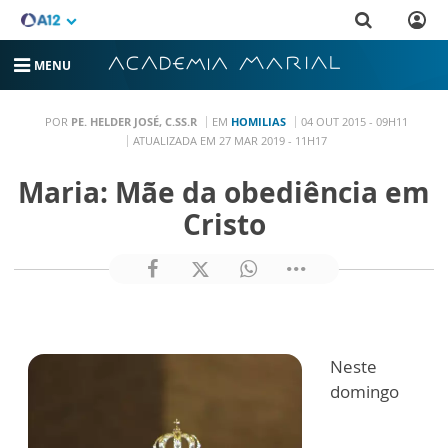
MENU
POR
PE. HELDER JOSÉ, C.SS.R
EM
HOMILIAS
04 OUT 2015 - 09H11
ATUALIZADA EM 27 MAR 2019 - 11H17
Maria: Mãe da obediência em
Cristo
Neste
domingo