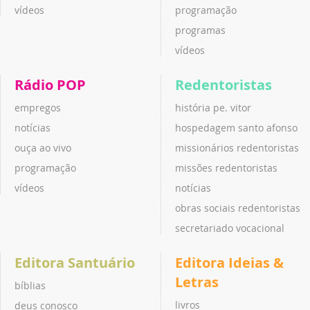
vídeos
programação
programas
vídeos
Rádio POP
Redentoristas
empregos
história pe. vitor
notícias
hospedagem santo afonso
ouça ao vivo
missionários redentoristas
programação
missões redentoristas
vídeos
notícias
obras sociais redentoristas
secretariado vocacional
Editora Santuário
Editora Ideias &
Letras
bíblias
livros
deus conosco