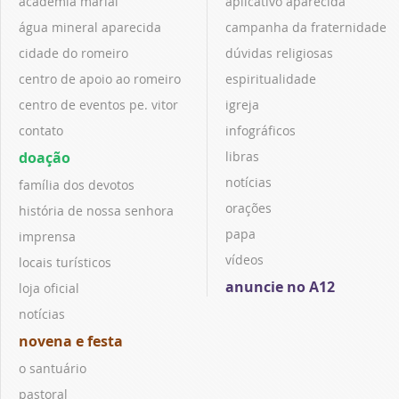
academia marial
aplicativo aparecida
água mineral aparecida
campanha da fraternidade
cidade do romeiro
dúvidas religiosas
centro de apoio ao romeiro
espiritualidade
centro de eventos pe. vitor
igreja
contato
infográficos
doação
libras
notícias
família dos devotos
orações
história de nossa senhora
papa
imprensa
vídeos
locais turísticos
anuncie no A12
loja oficial
notícias
novena e festa
o santuário
pastoral