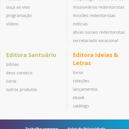
ouça ao vivo
missionários redentoristas
programação
missões redentoristas
vídeos
notícias
obras sociais redentoristas
secretariado vocacional
Editora Santuário
Editora Ideias &
Letras
bíblias
livros
deus conosco
coleções
livros
lançamentos
outros produtos
ebook
catálogo
Trabalhe conosco
Aviso de Privacidade