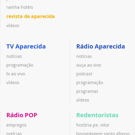
rainha hotéis
revista de aparecida
vídeos
TV Aparecida
Rádio Aparecida
notícias
notícias
programação
ouça ao vivo
tv ao vivo
podcast
vídeos
programação
programas
vídeos
Rádio POP
Redentoristas
empregos
história pe. vitor
notícias
hospedagem santo afonso