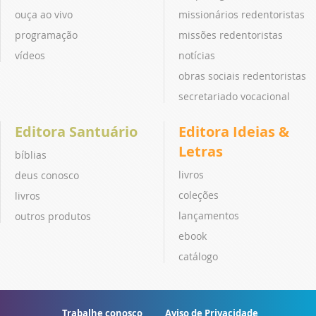
ouça ao vivo
missionários redentoristas
programação
missões redentoristas
vídeos
notícias
obras sociais redentoristas
secretariado vocacional
Editora Santuário
Editora Ideias &
Letras
bíblias
livros
deus conosco
coleções
livros
lançamentos
outros produtos
ebook
catálogo
Trabalhe conosco
Aviso de Privacidade