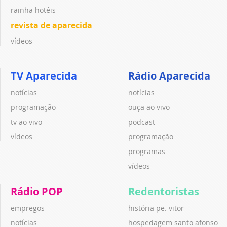
rainha hotéis
revista de aparecida
vídeos
TV Aparecida
Rádio Aparecida
notícias
notícias
programação
ouça ao vivo
tv ao vivo
podcast
vídeos
programação
programas
vídeos
Rádio POP
Redentoristas
empregos
história pe. vitor
notícias
hospedagem santo afonso