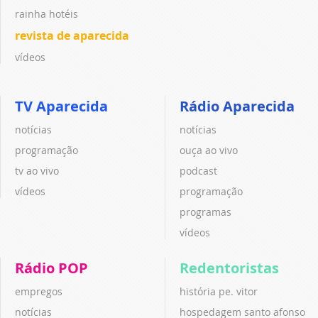
rainha hotéis
revista de aparecida
vídeos
TV Aparecida
Rádio Aparecida
notícias
notícias
programação
ouça ao vivo
tv ao vivo
podcast
vídeos
programação
programas
vídeos
Rádio POP
Redentoristas
empregos
história pe. vitor
notícias
hospedagem santo afonso