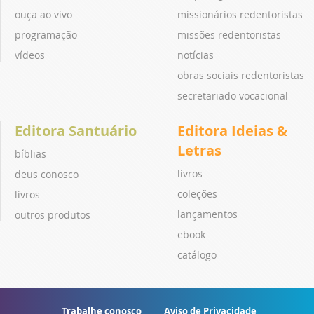
ouça ao vivo
missionários redentoristas
programação
missões redentoristas
vídeos
notícias
obras sociais redentoristas
secretariado vocacional
Editora Santuário
Editora Ideias &
Letras
bíblias
livros
deus conosco
coleções
livros
lançamentos
outros produtos
ebook
catálogo
Trabalhe conosco
Aviso de Privacidade