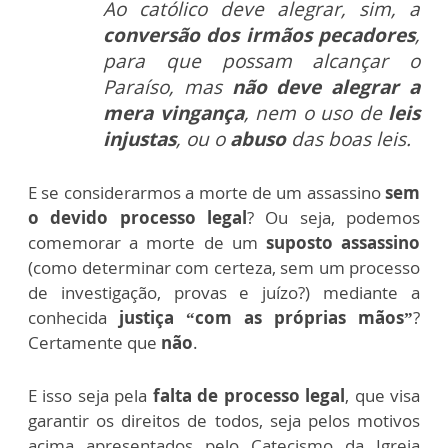
Ao católico deve alegrar, sim, a
conversão dos irmãos pecadores
,
para que possam alcançar o
Paraíso, mas
não deve alegrar a
mera vingança
, nem o uso de
leis
injustas
, ou o
abuso
das boas leis.
E se considerarmos a morte de um assassino
sem
o devido processo legal
? Ou seja, podemos
comemorar a morte de um
suposto assassino
(como determinar com certeza, sem um processo
de investigação, provas e juízo?) mediante a
conhecida
justiça “com as próprias mãos”
?
Certamente que
não
.
E isso seja pela
falta de processo legal
, que visa
garantir os direitos de todos, seja pelos motivos
acima apresentados pelo Catecismo da Igreja