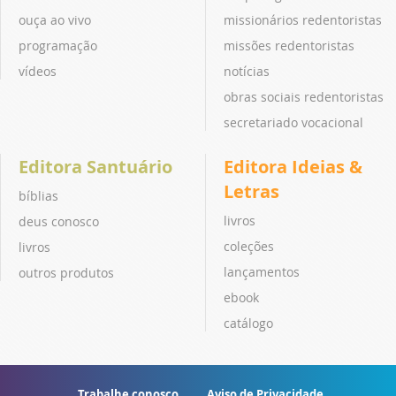
ouça ao vivo
missionários redentoristas
programação
missões redentoristas
vídeos
notícias
obras sociais redentoristas
secretariado vocacional
Editora Santuário
Editora Ideias &
Letras
bíblias
livros
deus conosco
coleções
livros
lançamentos
outros produtos
ebook
catálogo
Trabalhe conosco
Aviso de Privacidade