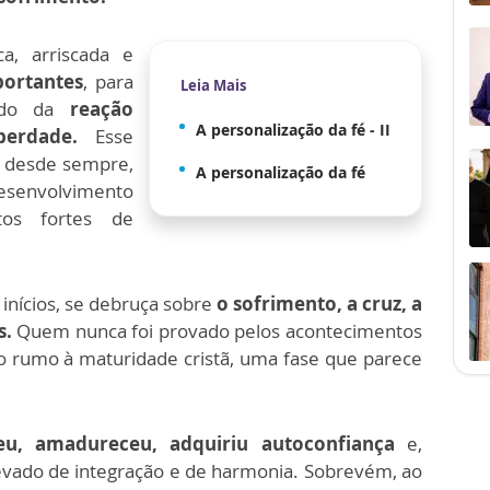
ica, arriscada e
ortantes
, para
Leia Mais
do da
reação
A personalização da fé - II
erdade.
Esse
 desde sempre,
A personalização da fé
senvolvimento
os fortes de
 inícios, se debruça sobre
o sofrimento, a cruz, a
s.
Quem nunca foi provado pelos acontecimentos
 rumo à maturidade cristã, uma fase que parece
eu, amadureceu, adquiriu autoconfiança
e,
levado de integração e de harmonia. Sobrevém, ao