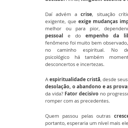
Daí advém a
crise
, situação crít
exigente, que
exige mudanças imp
melhor ou para pior, dependen
pessoal
e do
empenho da lib
fenômeno foi muito bem observado,
no caminho espiritual. No de
psicológico há também moment
desconcertos e incertezas.
A
espiritualidade cristã
, desde seus
desolação, o abandono e as prova
da vida?
Fator decisivo
no progresso
romper com as precedentes.
Quem passou pelas outras
cresc
portanto, esperaria um nível mais e