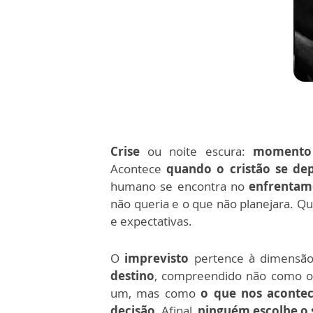
Crise
ou noite escura:
momento 
Acontece
quando o cristão se dep
humano se encontra no
enfrentame
não queria e o que não planejara. Q
e expectativas.
O
imprevisto
pertence à dimensão 
destino
, compreendido não como o
um, mas como
o que nos acontec
decisão.
Afinal,
ninguém escolhe o 