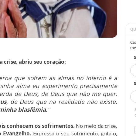
QU
Cad
me
a crise, abriu seu coração:
rna que sofrem as almas no inferno é a
S
inha alma eu experimento precisamente
 perda de Deus, de Deus que não me quer,
us
, de Deus que na realidade não existe.
 minha blasfêmia.
”
ais conhecem os sofrimentos.
No meio da crise,
o Evangelho.
Expressa o seu sofrimento, grita-o,