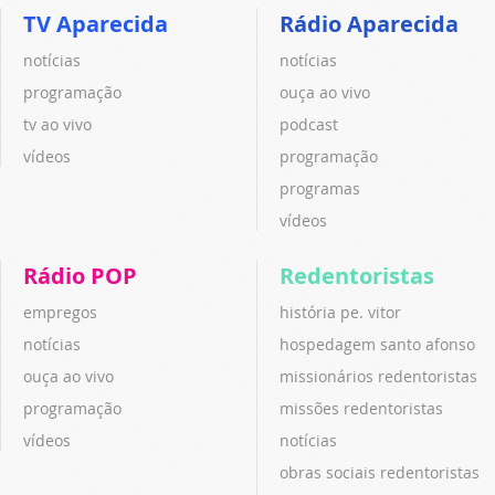
TV Aparecida
Rádio Aparecida
notícias
notícias
programação
ouça ao vivo
tv ao vivo
podcast
vídeos
programação
programas
vídeos
Rádio POP
Redentoristas
empregos
história pe. vitor
notícias
hospedagem santo afonso
ouça ao vivo
missionários redentoristas
programação
missões redentoristas
vídeos
notícias
obras sociais redentoristas