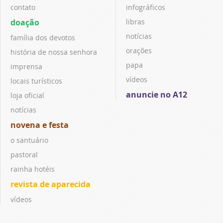
contato
infográficos
doação
libras
notícias
família dos devotos
orações
história de nossa senhora
papa
imprensa
vídeos
locais turísticos
anuncie no A12
loja oficial
notícias
novena e festa
o santuário
pastoral
rainha hotéis
revista de aparecida
vídeos