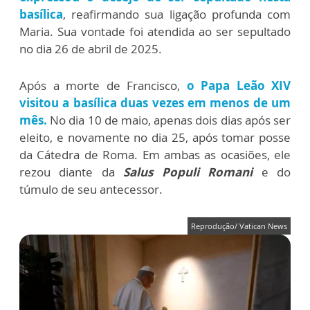
basílica
, reafirmando sua ligação profunda com
Maria. Sua vontade foi atendida ao ser sepultado
no dia 26 de abril de 2025.
Após a morte de Francisco,
o Papa Leão XIV
visitou a basílica duas vezes em menos de um
mês.
No dia 10 de maio, apenas dois dias após ser
eleito, e novamente no dia 25, após tomar posse
da Cátedra de Roma. Em ambas as ocasiões, ele
rezou diante da
Salus Populi Romani
e do
túmulo de seu antecessor.
Reprodução/ Vatican News