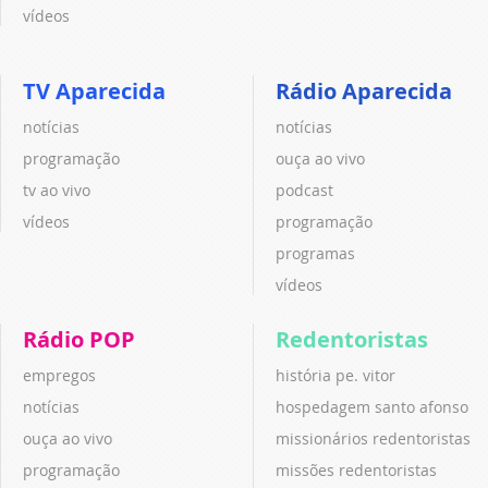
vídeos
TV Aparecida
Rádio Aparecida
notícias
notícias
programação
ouça ao vivo
tv ao vivo
podcast
vídeos
programação
programas
vídeos
Rádio POP
Redentoristas
empregos
história pe. vitor
notícias
hospedagem santo afonso
ouça ao vivo
missionários redentoristas
programação
missões redentoristas