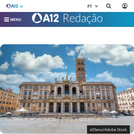
PT
MENU
e55evu/Adobe Stock