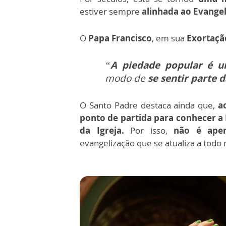
estiver sempre
alinhada ao Evangel
O
Papa Francisco
, em sua
Exortaçã
“
A piedade popular é u
modo de
se sentir parte 
O Santo Padre destaca ainda que,
ao
ponto de partida para conhecer a 
da Igreja.
Por isso,
não é apen
evangelização que se atualiza a tod