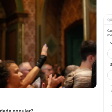
QU
Cad
me
S
edade popular?