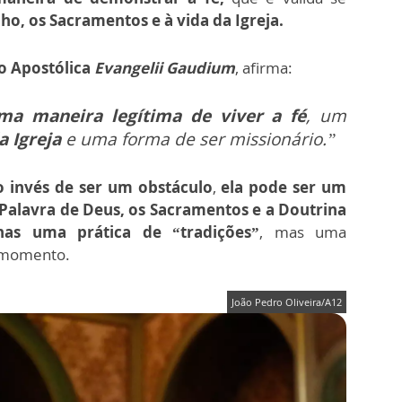
ho, os Sacramentos e à vida da Igreja.
o Apostólica
Evangelii Gaudium
, afirma:
ma maneira legítima de viver a fé
, um
da Igreja
e uma forma de ser missionário.”
 invés de ser um obstáculo
,
ela pode ser um
Palavra de Deus, os Sacramentos e a Doutrina
as uma prática de “tradições”
, mas uma
o momento.
João Pedro Oliveira/A12