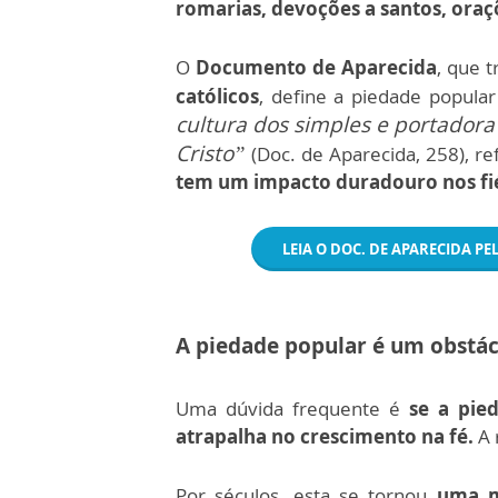
romarias, devoções a santos, oraçõ
O
Documento de Aparecida
, que 
católicos
, define a piedade popul
cultura dos simples e portadora 
Cristo”
(Doc. de Aparecida, 258), r
tem um impacto duradouro nos fié
LEIA O DOC. DE APARECIDA P
A piedade popular é um obstác
Uma dúvida frequente é
se a pie
atrapalha no crescimento na fé.
A 
Por séculos, esta se tornou
uma m