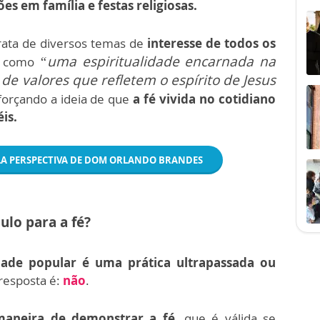
es em família e festas religiosas.
trata de diversos temas de
interesse de todos os
“uma espiritualidade encarnada na
ar como
de valores que refletem o espírito de Jesus
eforçando a ideia de que
a fé vivida no cotidiano
is.
ELA PERSPECTIVA DE DOM ORLANDO BRANDES
ulo para a fé?
dade popular é uma prática ultrapassada ou
resposta é:
não
.
aneira de demonstrar a fé,
que é válida se