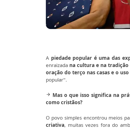
A
piedade popular é uma das exp
enraizada
na cultura e na tradição
oração do terço nas casas e o uso
popular”.
Mas o que isso significa na pr
arrow_forward
como cristãos?
O povo simples encontrou meios p
criativa
, muitas vezes fora do ambie