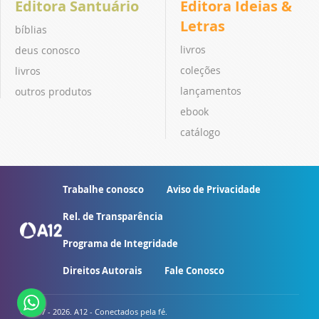
Editora Santuário
Editora Ideias &
Letras
bíblias
livros
deus conosco
coleções
livros
lançamentos
outros produtos
ebook
catálogo
Trabalhe conosco
Aviso de Privacidade
Rel. de Transparência
Programa de Integridade
Direitos Autorais
Fale Conosco
© 2007 - 2026. A12 - Conectados pela fé.