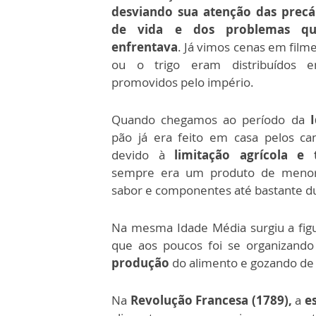
desviando sua atenção das precá
de vida e dos problemas qu
enfrentava
. Já vimos cenas em film
ou o trigo eram distribuídos e
promovidos pelo império.
Quando chegamos ao período da
pão já era feito em casa pelos c
devido à
limitação agrícola e 
sempre era um produto de menor
sabor e componentes até bastante d
Na mesma Idade Média surgiu a fig
que aos poucos foi se organizand
produção
do alimento e gozando de p
Na
Revolução Francesa (1789),
a
e