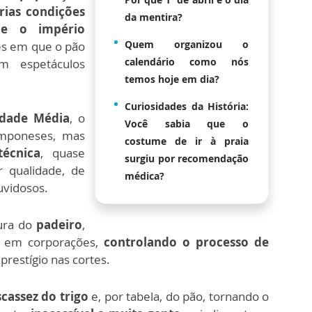
rias condições
da mentira?
e o império
Quem organizou o
es em que o pão
calendário como nós
m espetáculos
temos hoje em dia?
Curiosidades da História:
Idade Média
, o
Você sabia que o
amponeses, mas
costume de ir à praia
técnica
, quase
surgiu por recomendação
 qualidade, de
médica?
uvidosos.
ura do
padeiro
,
o em corporações,
controlando o processo de
restígio nas cortes.
scassez do trigo
e, por tabela, do pão, tornando o