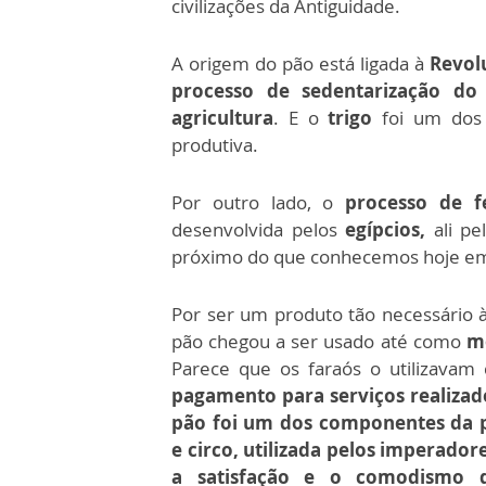
civilizações da Antiguidade.
A origem do pão está ligada à
Revol
processo de sedentarização d
agricultura
. E o
trigo
foi um dos 
produtiva.
Por outro lado, o
processo de f
desenvolvida pelos
egípcios,
ali pe
próximo do que conhecemos hoje em
Por ser um produto tão necessário à
pão chegou a ser usado até como
m
Parece que os faraós o utilizava
pagamento para serviços realizad
pão foi um dos componentes da p
e circo, utilizada pelos imperado
a satisfação e o comodismo d