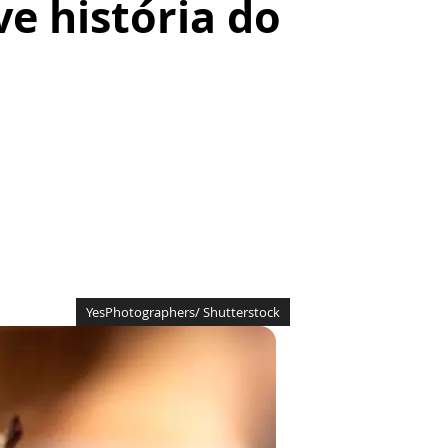
e história do
YesPhotographers/ Shutterstock