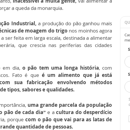
tanto,
inacessível a muita gente,
vai alimentar a
forçar a queda da monarquia.
QU
ção Industrial,
a produção do pão ganhou mais
écnicas de moagem do trigo
nos moinhos agora
Cad
 ser feita em larga escala, destinada a alimentar
me
ária, que crescia nas periferias das cidades
e em dia,
o pão tem uma longa história
, com
escos. Fato é que
é um alimento que já está
S
com sua fabricação envolvendo métodos
de tipos, sabores e qualidades.
importância,
uma grande parcela da população
o pão de cada dia”
e a
cultura do desperdício
ria, porque
com o pão que vai para as latas de
 grande quantidade de pessoas.