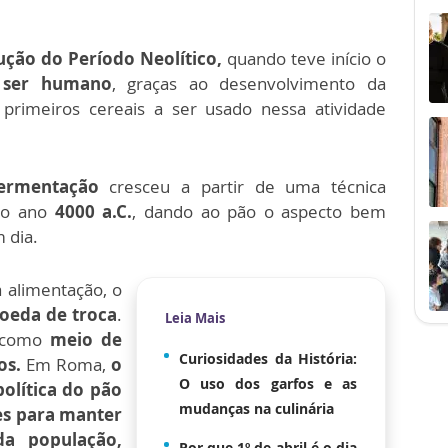
ução do Período Neolítico,
quando teve início o
o ser humano
, graças ao desenvolvimento da
primeiros cereais a ser usado nessa atividade
ermentação
cresceu a partir de uma técnica
lo ano
4000 a.C.
, dando ao pão o aspecto bem
 dia.
 alimentação, o
oeda de troca
.
Leia Mais
m como
meio de
Curiosidades da História:
os.
Em Roma,
o
O uso dos garfos e as
olítica do pão
mudanças na culinária
res para manter
a população,
Por que 1º de abril é o dia