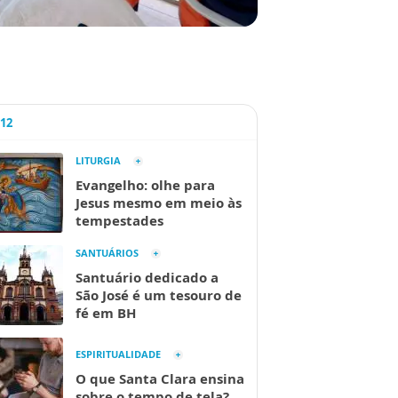
A12
LITURGIA
Evangelho: olhe para
Jesus mesmo em meio às
tempestades
SANTUÁRIOS
Santuário dedicado a
São José é um tesouro de
fé em BH
ESPIRITUALIDADE
O que Santa Clara ensina
sobre o tempo de tela?