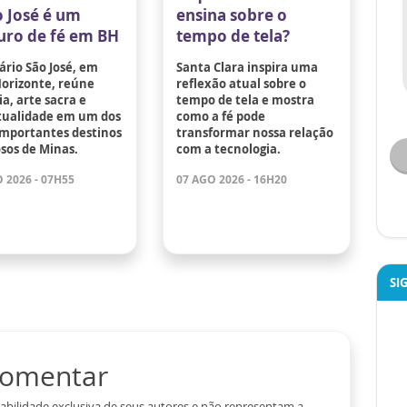
o José é um
ensina sobre o
uro de fé em BH
tempo de tela?
ário São José, em
Santa Clara inspira uma
Horizonte, reúne
reflexão atual sobre o
ia, arte sacra e
tempo de tela e mostra
itualidade em um dos
como a fé pode
importantes destinos
transformar nossa relação
osos de Minas.
com a tecnologia.
 2026 - 07H55
07 AGO 2026 - 16H20
SI
 comentar
abilidade exclusiva de seus autores e não representam a