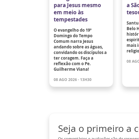
para Jesus mesmo
a Sã
em meio às
teso
tempestades
Santu
Belo 
O evangelho do 19º
histór
Domingo do Tempo
espir
Comum narra Jesus
mais 
andando sobre as águas,
religi
convidando os discípulos a
ter coragem. Faça a
08 AGO
reflexão com o Pe.
Guilherme Viana!
08 AGO 2026 - 13H30
Seja o primeiro a
Os comentários e avaliações são de respons