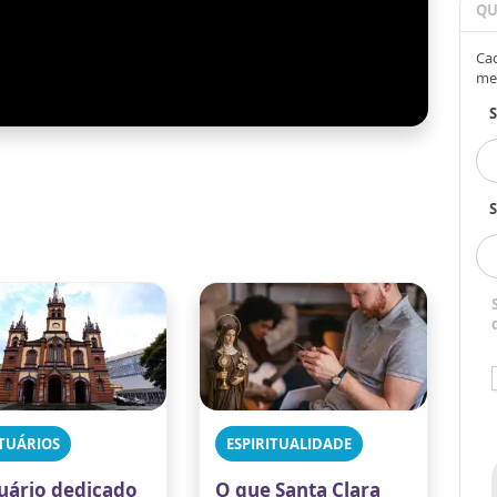
QU
Cad
me
S
TUÁRIOS
ESPIRITUALIDADE
uário dedicado
O que Santa Clara