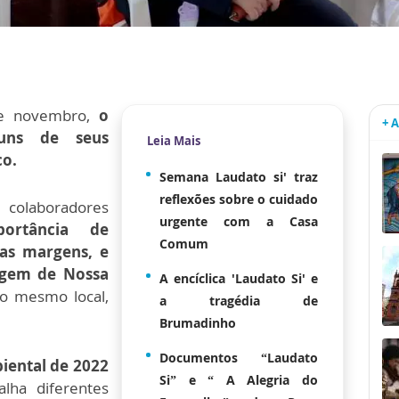
de novembro,
o
+ 
guns de seus
Leia Mais
co.
Semana Laudato si' traz
reflexões sobre o cuidado
 colaboradores
urgente com a Casa
ortância de
Comum
as margens, e
agem de Nossa
A encíclica 'Laudato Si' e
no mesmo local,
a tragédia de
Brumadinho
Documentos “Laudato
ental de 2022
Si” e “ A Alegria do
lha diferentes