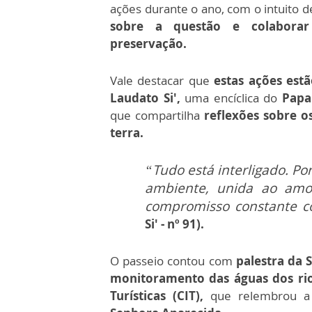
ações durante o ano, com o intuito 
sobre a questão e colabora
preservação.
Vale destacar que
estas ações estã
Laudato Si',
uma encíclica do
Papa
que compartilha
reflexões sobre o
terra.
“Tudo está interligado. Po
ambiente, unida ao amo
compromisso constante c
Si' - nº 91).
O passeio contou com
palestra da 
monitoramento das águas dos ri
Turísticas (CIT),
que relembrou a 