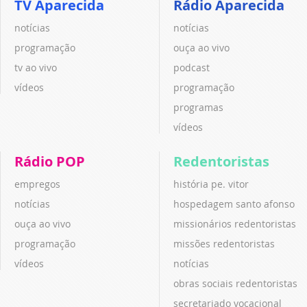
TV Aparecida
Rádio Aparecida
notícias
notícias
programação
ouça ao vivo
tv ao vivo
podcast
vídeos
programação
programas
vídeos
Rádio POP
Redentoristas
empregos
história pe. vitor
notícias
hospedagem santo afonso
ouça ao vivo
missionários redentoristas
programação
missões redentoristas
vídeos
notícias
obras sociais redentoristas
secretariado vocacional