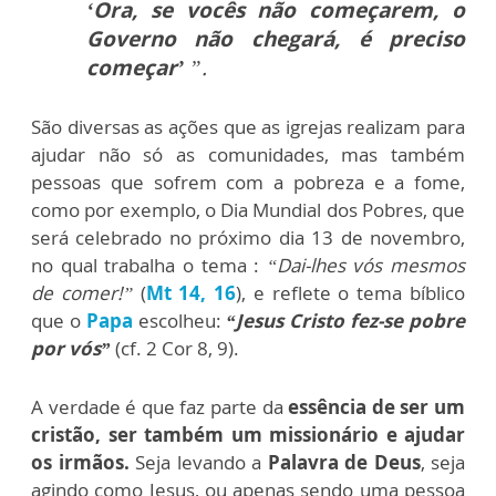
‘Ora, se vocês não começarem, o
Governo não chegará, é preciso
começar’
”.
São diversas as ações que as igrejas realizam para
ajudar não só as comunidades, mas também
pessoas que sofrem com a pobreza e a fome,
como por exemplo, o Dia Mundial dos Pobres, que
será celebrado no próximo dia 13 de novembro,
no qual trabalha o tema :
“Dai-lhes vós mesmos
de comer!”
(
Mt 14, 16
), e reflete o tema bíblico
que o
Papa
escolheu:
“Jesus Cristo fez-se pobre
por vós”
(cf. 2 Cor 8, 9).
A verdade é que faz parte da
essência de ser um
cristão, ser também um missionário e ajudar
os irmãos.
Seja levando a
Palavra de Deus
, seja
agindo como Jesus, ou apenas sendo uma pessoa