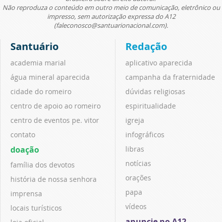
Não reproduza o conteúdo em outro meio de comunicação, eletrônico ou
impresso, sem autorização expressa do A12
(faleconosco@santuarionacional.com).
Santuário
Redação
academia marial
aplicativo aparecida
água mineral aparecida
campanha da fraternidade
cidade do romeiro
dúvidas religiosas
centro de apoio ao romeiro
espiritualidade
centro de eventos pe. vitor
igreja
contato
infográficos
doação
libras
notícias
família dos devotos
orações
história de nossa senhora
papa
imprensa
vídeos
locais turísticos
anuncie no A12