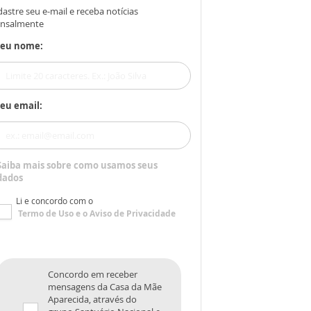
astre seu e-mail e receba notícias
nsalmente
Seu nome:
eu email:
Saiba mais sobre como usamos seus
dados
Li e concordo com o
Termo de Uso
e o
Aviso de Privacidade
Concordo em receber
mensagens da Casa da Mãe
Aparecida, através do