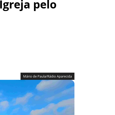
greja pelo
Mário de Paula/Rádio Aparecida