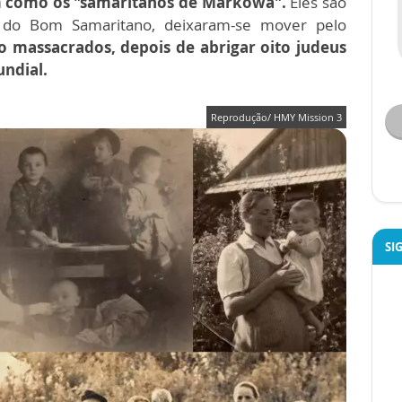
m como os "samaritanos de Markowa".
Eles são
 do Bom Samaritano, deixaram-se mover pelo
o massacrados, depois de abrigar oito judeus
ndial.
Reprodução/ HMY Mission 3
SI