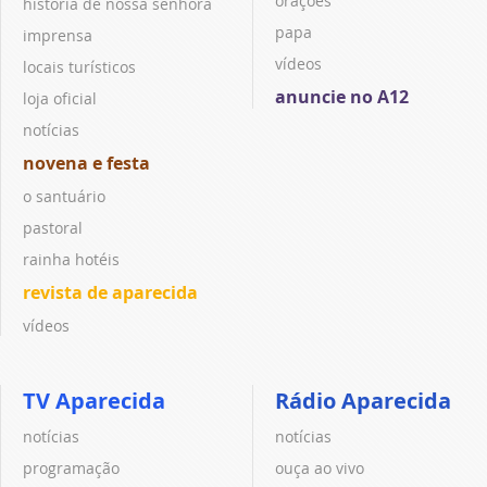
orações
história de nossa senhora
papa
imprensa
vídeos
locais turísticos
anuncie no A12
loja oficial
notícias
novena e festa
o santuário
pastoral
rainha hotéis
revista de aparecida
vídeos
TV Aparecida
Rádio Aparecida
notícias
notícias
programação
ouça ao vivo