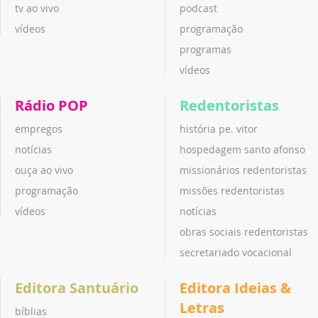
tv ao vivo
podcast
vídeos
programação
programas
vídeos
Rádio POP
Redentoristas
empregos
história pe. vitor
notícias
hospedagem santo afonso
ouça ao vivo
missionários redentoristas
programação
missões redentoristas
vídeos
notícias
obras sociais redentoristas
secretariado vocacional
Editora Santuário
Editora Ideias &
Letras
bíblias