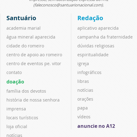
(faleconosco@santuarionacional.com).
Santuário
Redação
academia marial
aplicativo aparecida
água mineral aparecida
campanha da fraternidade
cidade do romeiro
dúvidas religiosas
centro de apoio ao romeiro
espiritualidade
centro de eventos pe. vitor
igreja
contato
infográficos
doação
libras
notícias
família dos devotos
orações
história de nossa senhora
papa
imprensa
vídeos
locais turísticos
anuncie no A12
loja oficial
notícias