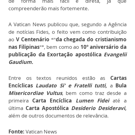
de forma mais fácil e direta, já que
compreenderão mais fortemente.
A Vatican News publicou que, segundo a Agência
de notícias Fides, o feito vem como contribuição
ao
V Centenário “’da chegada do cristianismo
nas Filipinas’”
, bem como ao
10º aniversário da
publicação da Exortação apostólica
Evangelii
Gaudium.
Entre os textos reunidos estão as
Cartas
Encíclicas
Laudato Si' e Fratelli tutti,
a
Bula
Misericordiae Vultus
, bem como traz desde a
primeira
Carta Encíclica
Lumen Fidei
até a
última
Carta Apostólica
Desiderio Desideravi
,
além de outros documentos de relevância.
Fonte:
Vatican News