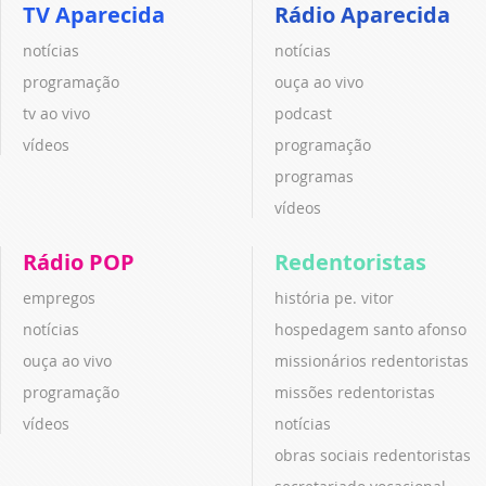
TV Aparecida
Rádio Aparecida
notícias
notícias
programação
ouça ao vivo
tv ao vivo
podcast
vídeos
programação
programas
vídeos
Rádio POP
Redentoristas
empregos
história pe. vitor
notícias
hospedagem santo afonso
ouça ao vivo
missionários redentoristas
programação
missões redentoristas
vídeos
notícias
obras sociais redentoristas