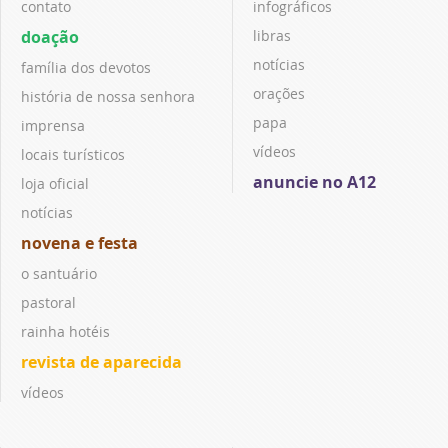
contato
infográficos
doação
libras
notícias
família dos devotos
orações
história de nossa senhora
papa
imprensa
vídeos
locais turísticos
anuncie no A12
loja oficial
notícias
novena e festa
o santuário
pastoral
rainha hotéis
revista de aparecida
vídeos