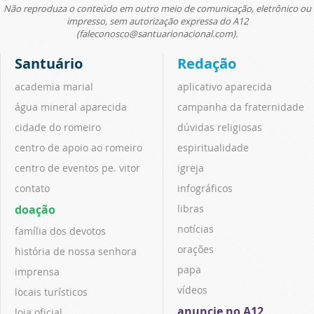
Não reproduza o conteúdo em outro meio de comunicação, eletrônico ou
impresso, sem autorização expressa do A12
(faleconosco@santuarionacional.com).
Santuário
Redação
academia marial
aplicativo aparecida
água mineral aparecida
campanha da fraternidade
cidade do romeiro
dúvidas religiosas
centro de apoio ao romeiro
espiritualidade
centro de eventos pe. vitor
igreja
contato
infográficos
doação
libras
notícias
família dos devotos
orações
história de nossa senhora
papa
imprensa
vídeos
locais turísticos
anuncie no A12
loja oficial