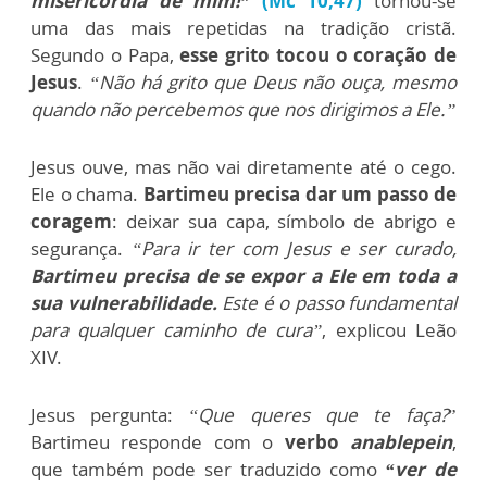
misericórdia de mim!”
(Mc 10,47)
tornou-se
uma das mais repetidas na tradição cristã.
Segundo o Papa,
esse grito tocou o coração de
Jesus
.
“Não há grito que Deus não ouça, mesmo
quando não percebemos que nos dirigimos a Ele.”
Jesus ouve, mas não vai diretamente até o cego.
Ele o chama.
Bartimeu precisa dar um passo de
coragem
: deixar sua capa, símbolo de abrigo e
segurança.
“Para ir ter com Jesus e ser curado,
Bartimeu precisa de se expor a Ele em toda a
sua vulnerabilidade.
Este é o passo fundamental
para qualquer caminho de cura”
, explicou Leão
XIV.
Jesus pergunta:
“Que queres que te faça?
”
Bartimeu responde com o
verbo
anablepein
,
que também pode ser traduzido como
“ver de