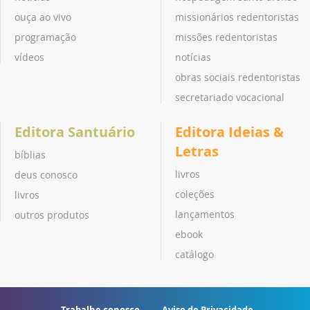
ouça ao vivo
missionários redentoristas
programação
missões redentoristas
vídeos
notícias
obras sociais redentoristas
secretariado vocacional
Editora Santuário
Editora Ideias &
Letras
bíblias
livros
deus conosco
coleções
livros
lançamentos
outros produtos
ebook
catálogo
Trabalhe conosco
Aviso de Privacidade