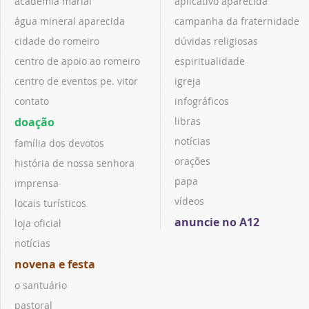
academia marial
aplicativo aparecida
água mineral aparecida
campanha da fraternidade
cidade do romeiro
dúvidas religiosas
centro de apoio ao romeiro
espiritualidade
centro de eventos pe. vitor
igreja
contato
infográficos
doação
libras
notícias
família dos devotos
orações
história de nossa senhora
papa
imprensa
vídeos
locais turísticos
anuncie no A12
loja oficial
notícias
novena e festa
o santuário
pastoral