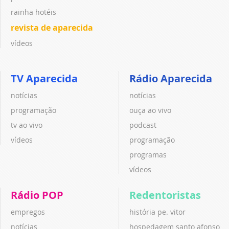
rainha hotéis
revista de aparecida
vídeos
TV Aparecida
Rádio Aparecida
notícias
notícias
programação
ouça ao vivo
tv ao vivo
podcast
vídeos
programação
programas
vídeos
Rádio POP
Redentoristas
empregos
história pe. vitor
notícias
hospedagem santo afonso