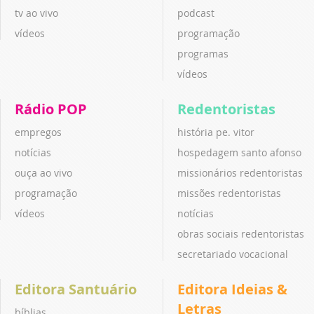
tv ao vivo
podcast
vídeos
programação
programas
vídeos
Rádio POP
Redentoristas
empregos
história pe. vitor
notícias
hospedagem santo afonso
ouça ao vivo
missionários redentoristas
programação
missões redentoristas
vídeos
notícias
obras sociais redentoristas
secretariado vocacional
Editora Santuário
Editora Ideias &
Letras
bíblias