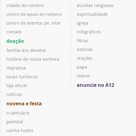
cidade do romeiro
dúvidas religiosas
centro de apoio ao romeiro
espiritualidade
centro de eventos pe. vitor
igreja
contato
infográficos
doação
libras
notícias
família dos devotos
orações
história de nossa senhora
papa
imprensa
vídeos
locais turísticos
anuncie no A12
loja oficial
notícias
novena e festa
o santuário
pastoral
rainha hotéis