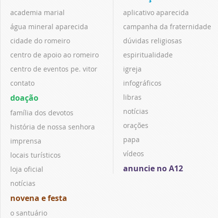
academia marial
aplicativo aparecida
água mineral aparecida
campanha da fraternidade
cidade do romeiro
dúvidas religiosas
centro de apoio ao romeiro
espiritualidade
centro de eventos pe. vitor
igreja
contato
infográficos
doação
libras
notícias
família dos devotos
orações
história de nossa senhora
papa
imprensa
vídeos
locais turísticos
anuncie no A12
loja oficial
notícias
novena e festa
o santuário