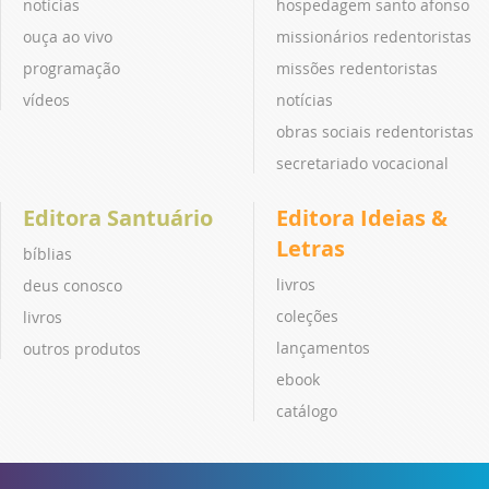
notícias
hospedagem santo afonso
ouça ao vivo
missionários redentoristas
programação
missões redentoristas
vídeos
notícias
obras sociais redentoristas
secretariado vocacional
Editora Santuário
Editora Ideias &
Letras
bíblias
livros
deus conosco
coleções
livros
lançamentos
outros produtos
ebook
catálogo