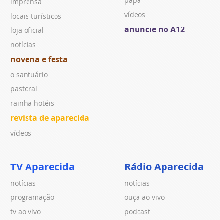
papa
imprensa
vídeos
locais turísticos
anuncie no A12
loja oficial
notícias
novena e festa
o santuário
pastoral
rainha hotéis
revista de aparecida
vídeos
TV Aparecida
Rádio Aparecida
notícias
notícias
programação
ouça ao vivo
tv ao vivo
podcast