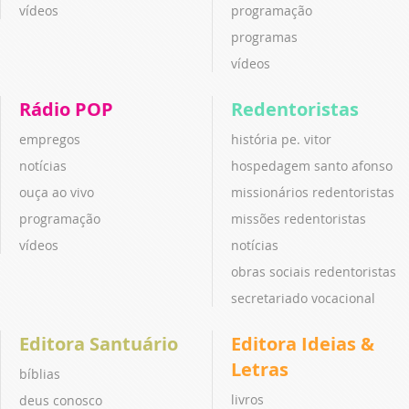
vídeos
programação
programas
vídeos
Rádio POP
Redentoristas
empregos
história pe. vitor
notícias
hospedagem santo afonso
ouça ao vivo
missionários redentoristas
programação
missões redentoristas
vídeos
notícias
obras sociais redentoristas
secretariado vocacional
Editora Santuário
Editora Ideias &
Letras
bíblias
livros
deus conosco