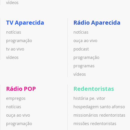
vídeos
TV Aparecida
Rádio Aparecida
notícias
notícias
programação
ouça ao vivo
tv ao vivo
podcast
vídeos
programação
programas
vídeos
Rádio POP
Redentoristas
empregos
história pe. vitor
notícias
hospedagem santo afonso
ouça ao vivo
missionários redentoristas
programação
missões redentoristas