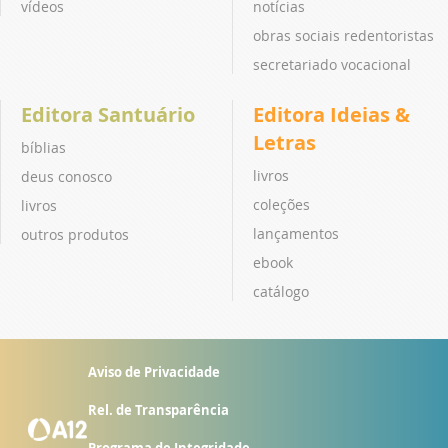
vídeos
notícias
obras sociais redentoristas
secretariado vocacional
Editora Santuário
Editora Ideias &
Letras
bíblias
livros
deus conosco
coleções
livros
lançamentos
outros produtos
ebook
catálogo
Aviso de Privacidade
Rel. de Transparência