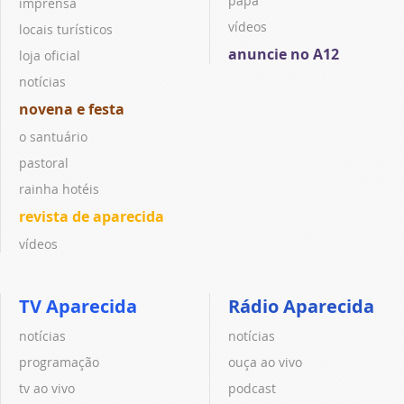
papa
imprensa
vídeos
locais turísticos
anuncie no A12
loja oficial
notícias
novena e festa
o santuário
pastoral
rainha hotéis
revista de aparecida
vídeos
TV Aparecida
Rádio Aparecida
notícias
notícias
programação
ouça ao vivo
tv ao vivo
podcast