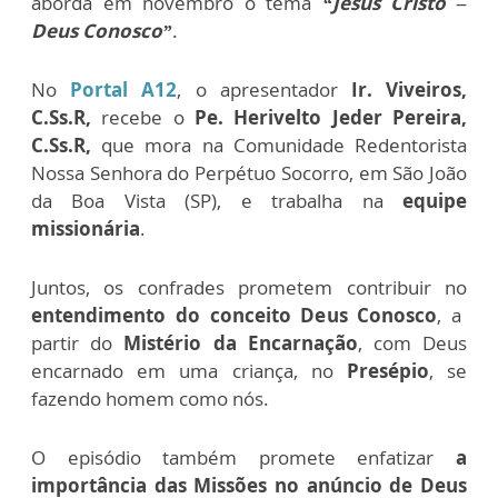
aborda em novembro o tema
“Jesus Cristo –
Deus Conosco”
.
No
Portal A12
, o apresentador
Ir. Viveiros,
C.Ss.R,
recebe o
Pe. Herivelto Jeder Pereira,
C.Ss.R,
que mora na Comunidade Redentorista
Nossa Senhora do Perpétuo Socorro, em São João
da Boa Vista (SP), e trabalha na
equipe
missionária
.
Juntos, os confrades prometem contribuir no
entendimento do conceito Deus Conosco
, a
partir do
Mistério da Encarnação
, com Deus
encarnado em uma criança, no
Presépio
, se
fazendo homem como nós.
O episódio também promete enfatizar
a
importância das Missões no anúncio de Deus