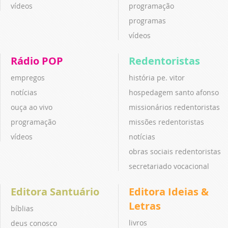
vídeos
programação
programas
vídeos
Rádio POP
Redentoristas
empregos
história pe. vitor
notícias
hospedagem santo afonso
ouça ao vivo
missionários redentoristas
programação
missões redentoristas
vídeos
notícias
obras sociais redentoristas
secretariado vocacional
Editora Santuário
Editora Ideias &
Letras
bíblias
livros
deus conosco