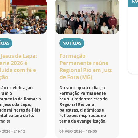
FA
CIAS
NOTÍCIAS
Jesus da Lapa:
Formação
ria 2026 é
Permanente reúne
luída com fé e
Regional Rio em Juiz
ção
de Fora (MG)
são e celebraçao
Durante quatro dias, a
ram o
Formação Permanente
ramento da Romaria
reuniu redentoristas do
 Jesus da Lapa,
Regional Rio para
do milhares de fiéis
palestras, dinâmicas e
ital baiana da fé.
reflexões inspiradas no
mais!
tema da evangelização.
 2026 - 21H12
06 AGO 2026 - 18H00