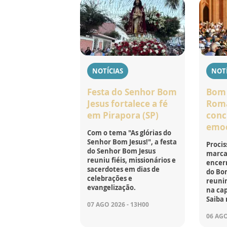
NOTÍCIAS
NOTÍ
Festa do Senhor Bom
Bom 
Jesus fortalece a fé
Roma
em Pirapora (SP)
conc
emo
Com o tema "As glórias do
Senhor Bom Jesus!", a festa
Procis
do Senhor Bom Jesus
marca
reuniu fiéis, missionários e
encer
sacerdotes em dias de
do Bom
celebrações e
reunin
evangelização.
na cap
Saiba 
07 AGO 2026 - 13H00
06 AGO