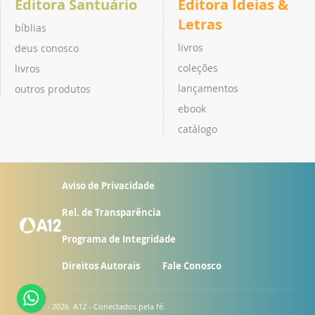
Editora Santuário
Editora Ideias &
Letras
bíblias
livros
deus conosco
coleções
livros
lançamentos
outros produtos
ebook
catálogo
Aviso de Privacidade
Rel. de Transparência
Programa de Integridade
Direitos Autorais
Fale Conosco
© 2007 - 2026. A12 - Conectados pela fé.