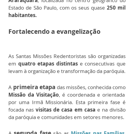
Araraquara
, localizada no centro geográfico do
Estado de São Paulo, com os seus quase
250 mil
habitantes.
Fortalecendo a evangelização
As Santas Missões Redentoristas são organizadas
em
quatro etapas distintas
e consecutivas que
levam à organização e transformação da paróquia.
primeira etapa
A
das missões, conhecida como
Missão da Visitação
, é coordenada e orientada
por uma Irmã Missionária. Esta primeira fase é
focada nas
visitas de casa em casa
e na divisão
da paróquia e comunidades em setores menores.
segunda fase
A
são as
Missões nas Famílias
,