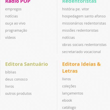
Rádio POP
Redentoristas
empregos
história pe. vitor
notícias
hospedagem santo afonso
ouça ao vivo
missionários redentoristas
programação
missões redentoristas
vídeos
notícias
obras sociais redentoristas
secretariado vocacional
Editora Santuário
Editora Ideias &
Letras
bíblias
livros
deus conosco
coleções
livros
lançamentos
outros produtos
ebook
catálogo