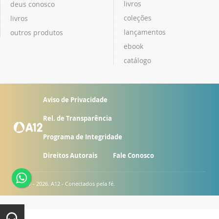
livros
deus conosco
coleções
livros
lançamentos
outros produtos
ebook
catálogo
Aviso de Privacidade
Rel. de Transparência
Programa de Integridade
Direitos Autorais
Fale Conosco
© 2007 - 2026. A12 - Conectados pela fé.