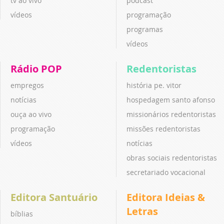
tv ao vivo
podcast
vídeos
programação
programas
vídeos
Rádio POP
Redentoristas
empregos
história pe. vitor
notícias
hospedagem santo afonso
ouça ao vivo
missionários redentoristas
programação
missões redentoristas
vídeos
notícias
obras sociais redentoristas
secretariado vocacional
Editora Santuário
Editora Ideias &
Letras
bíblias