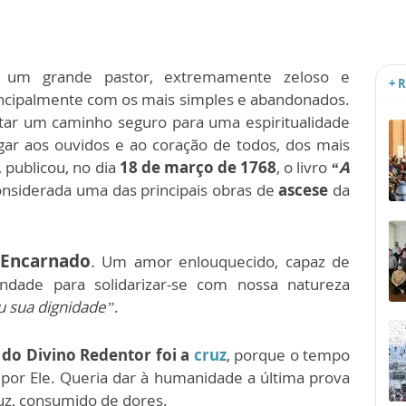
i um grande pastor, extremamente zeloso e
+ 
ncipalmente com os mais simples e abandonados.
tar um caminho seguro para uma espiritualidade
gar aos ouvidos e ao coração de todos, dos mais
 publicou, no dia
18 de março de 1768
, o livro
“A
onsiderada uma das principais obras de
ascese
da
 Encarnado
.
Um amor enlouquecido, capaz de
indade para solidarizar-se com nossa natureza
u sua dignidade”
.
 do Divino Redentor foi a
cruz
, porque o tempo
por Ele. Queria dar à humanidade a última prova
z, consumido de dores.