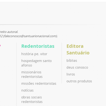
reito autoral.
12 (faleconosco@santuarionacional.com).
P
Redentoristas
Editora
Santuário
história pe. vitor
bíblias
hospedagem santo
afonso
deus conosco
missionários
livros
redentoristas
outros produtos
missões redentoristas
notícias
obras sociais
redentoristas