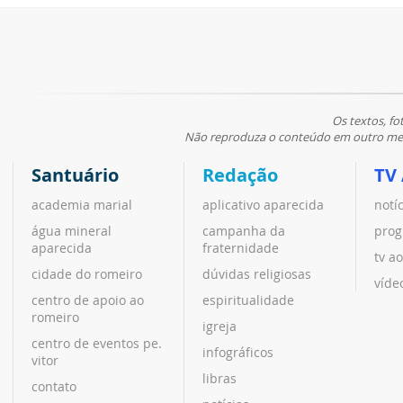
Os textos, fo
Não reproduza o conteúdo em outro meio
Santuário
Redação
TV
academia marial
aplicativo aparecida
notí
água mineral
campanha da
prog
aparecida
fraternidade
tv ao
cidade do romeiro
dúvidas religiosas
víde
centro de apoio ao
espiritualidade
romeiro
igreja
centro de eventos pe.
infográficos
vitor
libras
contato