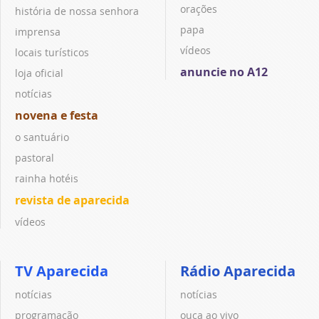
orações
história de nossa senhora
papa
imprensa
vídeos
locais turísticos
anuncie no A12
loja oficial
notícias
novena e festa
o santuário
pastoral
rainha hotéis
revista de aparecida
vídeos
TV Aparecida
Rádio Aparecida
notícias
notícias
programação
ouça ao vivo