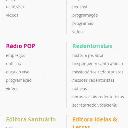
tv ao vivo
podcast
vídeos
programação
programas
vídeos
Rádio POP
Redentoristas
empregos
história pe. vitor
notícias
hospedagem santo afonso
ouça ao vivo
missionários redentoristas
programação
missões redentoristas
vídeos
notícias
obras sociais redentoristas
secretariado vocacional
Editora Santuário
Editora Ideias &
Letras