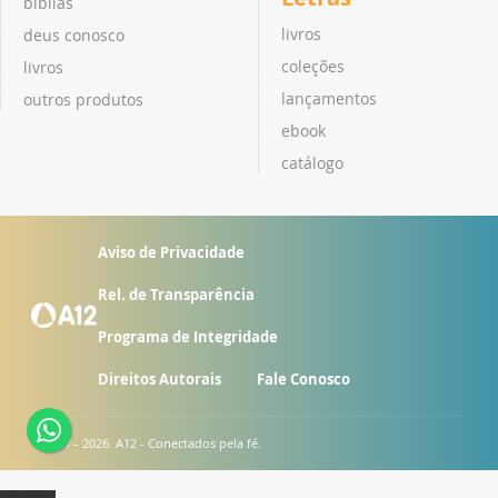
bíblias
livros
deus conosco
coleções
livros
lançamentos
outros produtos
ebook
catálogo
Aviso de Privacidade
Rel. de Transparência
Programa de Integridade
Direitos Autorais
Fale Conosco
© 2007 - 2026. A12 - Conectados pela fé.