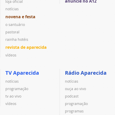
anuncie no A12
loja oficial
notícias
novena e festa
o santuário
pastoral
rainha hotéis
revista de aparecida
vídeos
TV Aparecida
Rádio Aparecida
notícias
notícias
programação
ouça ao vivo
tv ao vivo
podcast
vídeos
programação
programas