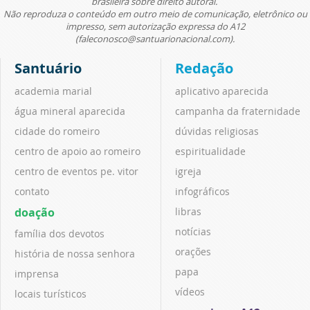
brasileira sobre direito autoral.
Não reproduza o conteúdo em outro meio de comunicação, eletrônico ou
impresso, sem autorização expressa do A12
(faleconosco@santuarionacional.com).
Santuário
Redação
academia marial
aplicativo aparecida
água mineral aparecida
campanha da fraternidade
cidade do romeiro
dúvidas religiosas
centro de apoio ao romeiro
espiritualidade
centro de eventos pe. vitor
igreja
contato
infográficos
doação
libras
notícias
família dos devotos
orações
história de nossa senhora
papa
imprensa
vídeos
locais turísticos