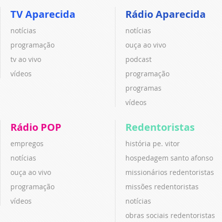
TV Aparecida
Rádio Aparecida
notícias
notícias
programação
ouça ao vivo
tv ao vivo
podcast
vídeos
programação
programas
vídeos
Rádio POP
Redentoristas
empregos
história pe. vitor
notícias
hospedagem santo afonso
ouça ao vivo
missionários redentoristas
programação
missões redentoristas
vídeos
notícias
obras sociais redentoristas