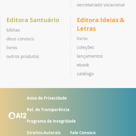
secretariado vocacional
Editora Santuário
Editora Ideias &
Letras
bíblias
livros
deus conosco
coleções
livros
lançamentos
outros produtos
ebook
catálogo
Aviso de Privacidade
Rel. de Transparência
Programa de Integridade
Direitos Autorais
Fale Conosco