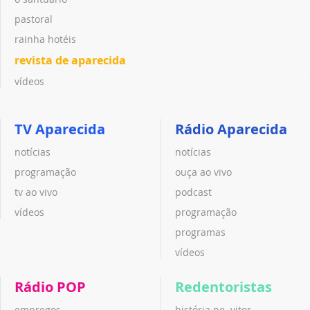
pastoral
rainha hotéis
revista de aparecida
vídeos
TV Aparecida
Rádio Aparecida
notícias
notícias
programação
ouça ao vivo
tv ao vivo
podcast
vídeos
programação
programas
vídeos
Rádio POP
Redentoristas
empregos
história pe. vitor