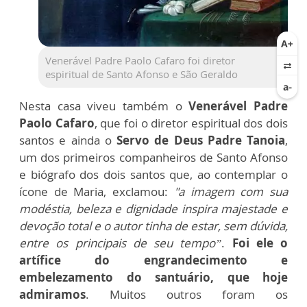
Venerável Padre Paolo Cafaro foi diretor
espiritual de Santo Afonso e São Geraldo
Nesta casa viveu também o
Venerável Padre
Paolo Cafaro
, que foi o diretor espiritual dos dois
santos e ainda o
Servo de Deus Padre Tanoia
,
um dos primeiros companheiros de Santo Afonso
e biógrafo dos dois santos que, ao contemplar o
ícone de Maria, exclamou:
"a imagem com sua
modéstia, beleza e dignidade inspira majestade e
devoção total e o autor tinha de estar, sem dúvida,
entre os principais de seu tempo”
.
Foi ele o
artífice do engrandecimento e
embelezamento do santuário, que hoje
admiramos
. Muitos outros foram os