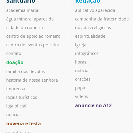
Santuário
Redação
academia marial
aplicativo aparecida
água mineral aparecida
campanha da fraternidade
cidade do romeiro
dúvidas religiosas
centro de apoio ao romeiro
espiritualidade
centro de eventos pe. vitor
igreja
contato
infográficos
doação
libras
notícias
família dos devotos
orações
história de nossa senhora
papa
imprensa
vídeos
locais turísticos
anuncie no A12
loja oficial
notícias
novena e festa
o santuário