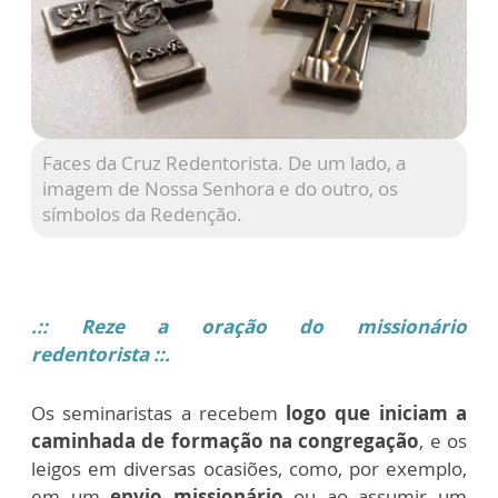
Faces da Cruz Redentorista. De um lado, a
imagem de Nossa Senhora e do outro, os
símbolos da Redenção.
.
:: Reze a oração do missionário
redentorista
::.
Os seminaristas a recebem
logo que iniciam a
caminhada de formação na congregação
, e os
leigos em diversas ocasiões, como, por exemplo,
em um
envio missionário
ou ao assumir um