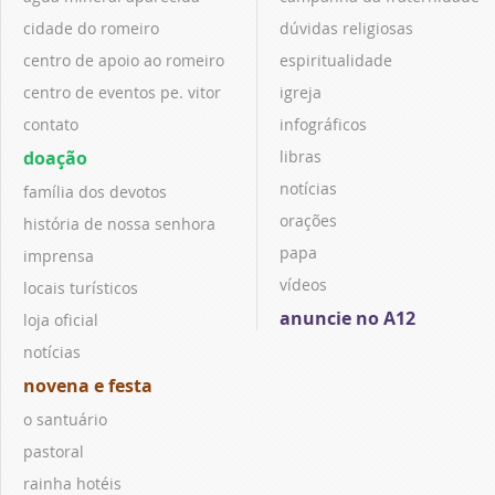
cidade do romeiro
dúvidas religiosas
centro de apoio ao romeiro
espiritualidade
centro de eventos pe. vitor
igreja
contato
infográficos
doação
libras
notícias
família dos devotos
orações
história de nossa senhora
papa
imprensa
vídeos
locais turísticos
anuncie no A12
loja oficial
notícias
novena e festa
o santuário
pastoral
rainha hotéis