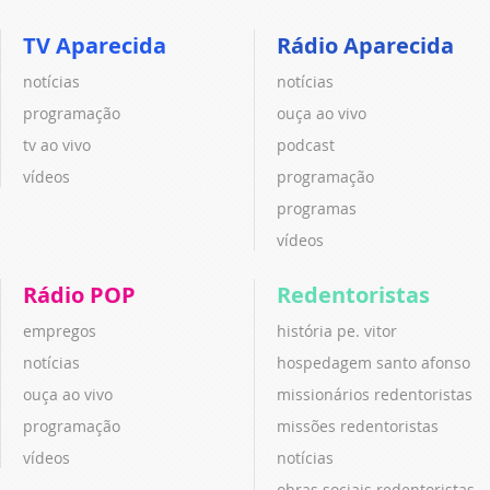
TV Aparecida
Rádio Aparecida
notícias
notícias
programação
ouça ao vivo
tv ao vivo
podcast
vídeos
programação
programas
vídeos
Rádio POP
Redentoristas
empregos
história pe. vitor
notícias
hospedagem santo afonso
ouça ao vivo
missionários redentoristas
programação
missões redentoristas
vídeos
notícias
obras sociais redentoristas