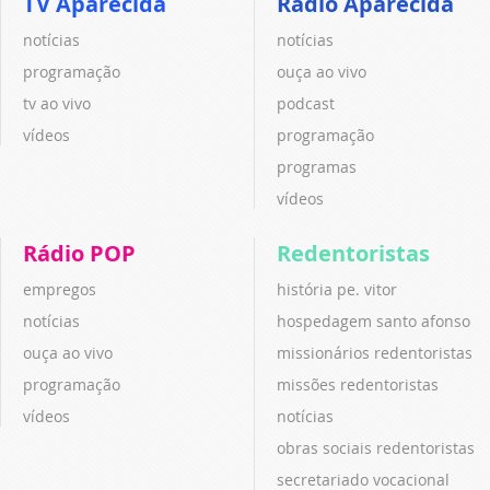
TV Aparecida
Rádio Aparecida
notícias
notícias
programação
ouça ao vivo
tv ao vivo
podcast
vídeos
programação
programas
vídeos
Rádio POP
Redentoristas
empregos
história pe. vitor
notícias
hospedagem santo afonso
ouça ao vivo
missionários redentoristas
programação
missões redentoristas
vídeos
notícias
obras sociais redentoristas
secretariado vocacional