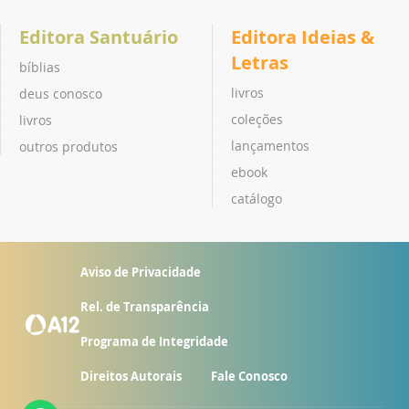
Editora Santuário
Editora Ideias &
Letras
bíblias
livros
deus conosco
coleções
livros
lançamentos
outros produtos
ebook
catálogo
Aviso de Privacidade
Rel. de Transparência
Programa de Integridade
Direitos Autorais
Fale Conosco